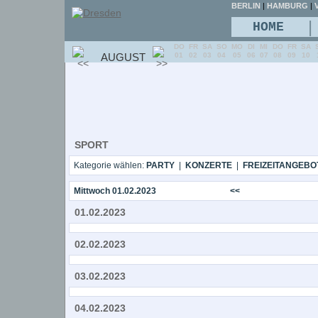
BERLIN
|
HAMBURG
|
V
|
HOME
DO
FR
SA
SO
MO
DI
MI
DO
FR
SA
AUGUST
01
02
03
04
05
06
07
08
09
10
SPORT
Kategorie wählen:
PARTY
|
KONZERTE
|
FREIZEITANGEBO
Mittwoch 01.02.2023
<<
01.02.2023
02.02.2023
03.02.2023
04.02.2023