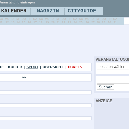
eranstaltung eintragen
|
|
KALENDER
MAGAZIN
CITYGUIDE
SO
MO
DI
MI
DO
FR
SA
SO
MO
DI
MI
DO
FR
SA
SO
MO
DI
MI
DO
FR
SA
11
12
13
14
15
16
17
18
19
20
21
22
23
24
25
26
27
28
29
30
31
VERANSTALTUNG
TE
|
KULTUR
|
SPORT
|
ÜBERSICHT
|
TICKETS
>>
ANZEIGE