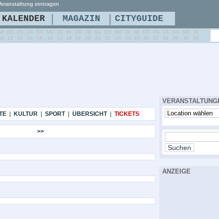
eranstaltung eintragen
|
|
KALENDER
MAGAZIN
CITYGUIDE
MI
DO
FR
SA
SO
MO
DI
MI
DO
FR
SA
SO
MO
DI
MI
DO
FR
SA
SO
MO
DI
11
12
13
14
15
16
17
18
19
20
21
22
23
24
25
26
27
28
29
30
31
VERANSTALTUNG
TE
|
KULTUR
|
SPORT
|
ÜBERSICHT
|
TICKETS
>>
ANZEIGE