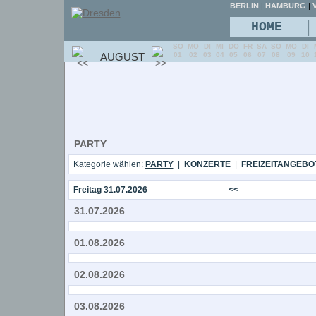
BERLIN
|
HAMBURG
|
V
|
HOME
SO
MO
DI
MI
DO
FR
SA
SO
MO
DI
AUGUST
01
02
03
04
05
06
07
08
09
10
PARTY
Kategorie wählen:
PARTY
|
KONZERTE
|
FREIZEITANGEBO
Freitag 31.07.2026
<<
31.07.2026
01.08.2026
02.08.2026
03.08.2026