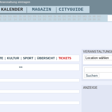
eranstaltung eintragen
|
|
KALENDER
MAGAZIN
CITYGUIDE
R
SA
SO
MO
DI
MI
DO
FR
SA
SO
MO
DI
MI
DO
FR
SA
SO
MO
DI
MI
DO
1
12
13
14
15
16
17
18
19
20
21
22
23
24
25
26
27
28
29
30
31
VERANSTALTUNG
TE
|
KULTUR
|
SPORT
|
ÜBERSICHT
|
TICKETS
>>
ANZEIGE