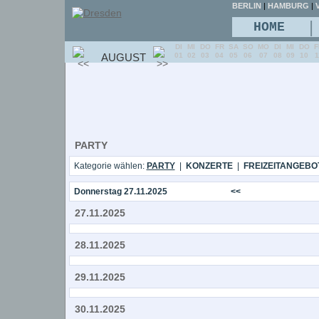
BERLIN
|
HAMBURG
|
V
|
HOME
DI
MI
DO
FR
SA
SO
MO
DI
MI
DO
F
AUGUST
01
02
03
04
05
06
07
08
09
10
1
PARTY
Kategorie wählen:
PARTY
|
KONZERTE
|
FREIZEITANGEBO
Donnerstag 27.11.2025
<<
27.11.2025
28.11.2025
29.11.2025
30.11.2025