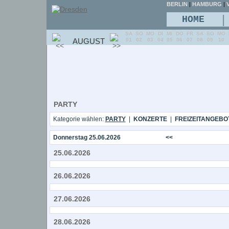
BERLIN
|
HAMBURG
|
V
|
HOME
SA
SO
MO
DI
MI
DO
FR
SA
SO
MO
AUGUST
01
02
03
04
05
06
07
08
09
10
PARTY
Kategorie wählen:
PARTY
|
KONZERTE
|
FREIZEITANGEBO
Donnerstag 25.06.2026
<<
25.06.2026
26.06.2026
27.06.2026
28.06.2026