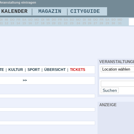
eranstaltung eintragen
|
|
KALENDER
MAGAZIN
CITYGUIDE
DI
MI
DO
FR
SA
SO
MO
DI
MI
DO
FR
SA
SO
MO
DI
MI
DO
FR
SA
SO
MO
11
12
13
14
15
16
17
18
19
20
21
22
23
24
25
26
27
28
29
30
31
VERANSTALTUNG
TE
|
KULTUR
|
SPORT
|
ÜBERSICHT
|
TICKETS
>>
ANZEIGE