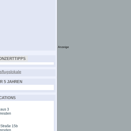
Anzeige
ONZERTTIPPS
R 5 JAHREN
CATIONS
aus 3
Dresden
 Straße 15b
Dresden