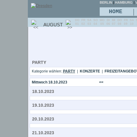
BERLIN
|
HAMBURG
|
V
|
HOME
DO
FR
SA
SO
MO
DI
MI
DO
FR
SA
AUGUST
01
02
03
04
05
06
07
08
09
10
PARTY
Kategorie wählen:
PARTY
|
KONZERTE
|
FREIZEITANGEBO
Mittwoch 18.10.2023
<<
18.10.2023
19.10.2023
20.10.2023
21.10.2023