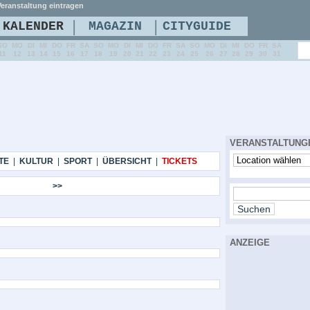
eranstaltung eintragen
|
|
KALENDER
MAGAZIN
CITYGUIDE
SO
MO
DI
MI
DO
FR
SA
SO
MO
DI
MI
DO
FR
SA
SO
MO
DI
MI
DO
FR
SA
11
12
13
14
15
16
17
18
19
20
21
22
23
24
25
26
27
28
29
30
31
VERANSTALTUNG
TE
|
KULTUR
|
SPORT
|
ÜBERSICHT
|
TICKETS
>>
ANZEIGE