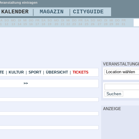
eranstaltung eintragen
|
|
KALENDER
MAGAZIN
CITYGUIDE
SA
SO
MO
DI
MI
DO
FR
SA
SO
MO
DI
MI
DO
FR
SA
SO
MO
DI
MI
DO
FR
11
12
13
14
15
16
17
18
19
20
21
22
23
24
25
26
27
28
29
30
31
VERANSTALTUNG
TE
|
KULTUR
|
SPORT
|
ÜBERSICHT
|
TICKETS
>>
ANZEIGE