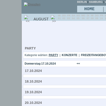
BERLIN
|
HAMBURG
|
V
|
HOME
MI
DO
FR
SA
SO
MO
DI
MI
DO
FR
AUGUST
01
02
03
04
05
06
07
08
09
10
PARTY
Kategorie wählen:
PARTY
|
KONZERTE
|
FREIZEITANGEBO
Donnerstag 17.10.2024
<<
17.10.2024
18.10.2024
19.10.2024
20.10.2024