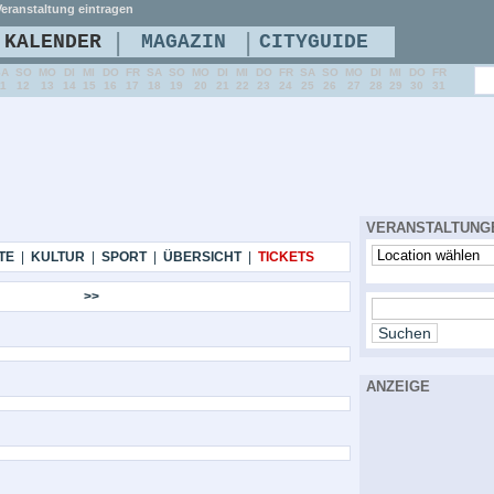
eranstaltung eintragen
|
|
KALENDER
MAGAZIN
CITYGUIDE
SA
SO
MO
DI
MI
DO
FR
SA
SO
MO
DI
MI
DO
FR
SA
SO
MO
DI
MI
DO
FR
11
12
13
14
15
16
17
18
19
20
21
22
23
24
25
26
27
28
29
30
31
VERANSTALTUNG
TE
|
KULTUR
|
SPORT
|
ÜBERSICHT
|
TICKETS
>>
ANZEIGE