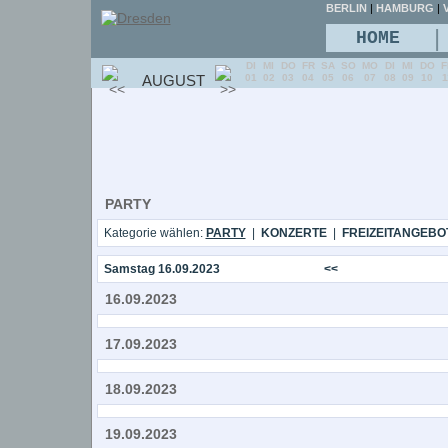
BERLIN
|
HAMBURG
|
V
|
HOME
DI
MI
DO
FR
SA
SO
MO
DI
MI
DO
F
AUGUST
01
02
03
04
05
06
07
08
09
10
1
PARTY
Kategorie wählen:
PARTY
|
KONZERTE
|
FREIZEITANGEBO
Samstag 16.09.2023
<<
16.09.2023
17.09.2023
18.09.2023
19.09.2023