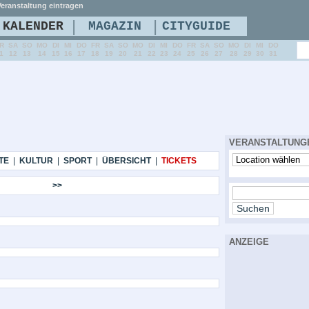
eranstaltung eintragen
|
|
KALENDER
MAGAZIN
CITYGUIDE
R
SA
SO
MO
DI
MI
DO
FR
SA
SO
MO
DI
MI
DO
FR
SA
SO
MO
DI
MI
DO
1
12
13
14
15
16
17
18
19
20
21
22
23
24
25
26
27
28
29
30
31
VERANSTALTUNG
TE
|
KULTUR
|
SPORT
|
ÜBERSICHT
|
TICKETS
>>
ANZEIGE