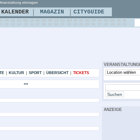
eranstaltung eintragen
|
|
KALENDER
MAGAZIN
CITYGUIDE
DO
FR
SA
SO
MO
DI
MI
DO
FR
SA
SO
MO
DI
MI
DO
FR
SA
SO
MO
DI
MI
11
12
13
14
15
16
17
18
19
20
21
22
23
24
25
26
27
28
29
30
31
VERANSTALTUNG
TE
|
KULTUR
|
SPORT
|
ÜBERSICHT
|
TICKETS
>>
ANZEIGE