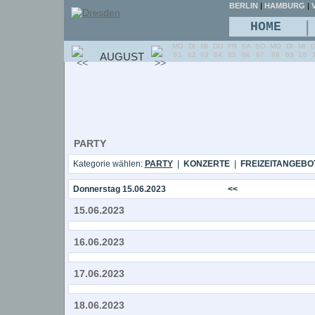
BERLIN
|
HAMBURG
|
V
|
HOME
MO
DI
MI
DO
FR
SA
SO
MO
DI
MI
AUGUST
01
02
03
04
05
06
07
08
09
10
PARTY
Kategorie wählen:
PARTY
|
KONZERTE
|
FREIZEITANGEBO
Donnerstag 15.06.2023
<<
15.06.2023
16.06.2023
17.06.2023
18.06.2023