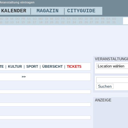
eranstaltung eintragen
|
|
KALENDER
MAGAZIN
CITYGUIDE
MO
DI
MI
DO
FR
SA
SO
MO
DI
MI
DO
FR
SA
SO
MO
DI
MI
DO
FR
SA
SO
11
12
13
14
15
16
17
18
19
20
21
22
23
24
25
26
27
28
29
30
31
VERANSTALTUNG
TE
|
KULTUR
|
SPORT
|
ÜBERSICHT
|
TICKETS
>>
ANZEIGE