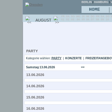
BERLIN
|
HAMBURG
|
V
|
HOME
FR
SA
SO
MO
DI
MI
DO
FR
SA
SO
AUGUST
01
02
03
04
05
06
07
08
09
10
PARTY
Kategorie wählen:
PARTY
|
KONZERTE
|
FREIZEITANGEBO
Samstag 13.06.2026
<<
13.06.2026
14.06.2026
15.06.2026
16.06.2026