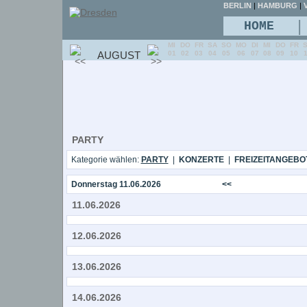
BERLIN
|
HAMBURG
|
V
|
HOME
MI
DO
FR
SA
SO
MO
DI
MI
DO
FR
AUGUST
01
02
03
04
05
06
07
08
09
10
PARTY
Kategorie wählen:
PARTY
|
KONZERTE
|
FREIZEITANGEBO
Donnerstag 11.06.2026
<<
11.06.2026
12.06.2026
13.06.2026
14.06.2026