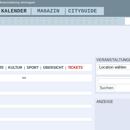
eranstaltung eintragen
|
|
KALENDER
MAGAZIN
CITYGUIDE
SA
SO
MO
DI
MI
DO
FR
SA
SO
MO
DI
MI
DO
FR
SA
SO
MO
DI
MI
DO
FR
11
12
13
14
15
16
17
18
19
20
21
22
23
24
25
26
27
28
29
30
31
VERANSTALTUNG
TE
|
KULTUR
|
SPORT
|
ÜBERSICHT
|
TICKETS
>>
ANZEIGE