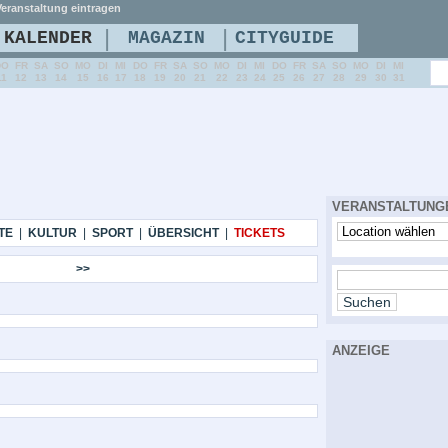
eranstaltung eintragen
|
|
KALENDER
MAGAZIN
CITYGUIDE
DO
FR
SA
SO
MO
DI
MI
DO
FR
SA
SO
MO
DI
MI
DO
FR
SA
SO
MO
DI
MI
11
12
13
14
15
16
17
18
19
20
21
22
23
24
25
26
27
28
29
30
31
VERANSTALTUNG
TE
|
KULTUR
|
SPORT
|
ÜBERSICHT
|
TICKETS
>>
ANZEIGE