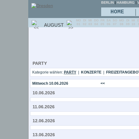
BERLIN
|
HAMBURG
|
V
|
HOME
MO
DI
MI
DO
FR
SA
SO
MO
DI
MI
AUGUST
01
02
03
04
05
06
07
08
09
10
PARTY
Kategorie wählen:
PARTY
|
KONZERTE
|
FREIZEITANGEBO
Mittwoch 10.06.2026
<<
10.06.2026
11.06.2026
12.06.2026
13.06.2026