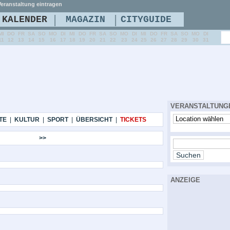
eranstaltung eintragen
|
|
KALENDER
MAGAZIN
CITYGUIDE
MI
DO
FR
SA
SO
MO
DI
MI
DO
FR
SA
SO
MO
DI
MI
DO
FR
SA
SO
MO
DI
11
12
13
14
15
16
17
18
19
20
21
22
23
24
25
26
27
28
29
30
31
VERANSTALTUNG
TE
|
KULTUR
|
SPORT
|
ÜBERSICHT
|
TICKETS
>>
ANZEIGE