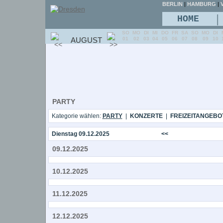
BERLIN
|
HAMBURG
|
V
|
HOME
SO
MO
DI
MI
DO
FR
SA
SO
MO
DI
AUGUST
01
02
03
04
05
06
07
08
09
10
PARTY
Kategorie wählen:
PARTY
|
KONZERTE
|
FREIZEITANGEBO
Dienstag 09.12.2025
<<
09.12.2025
10.12.2025
11.12.2025
12.12.2025