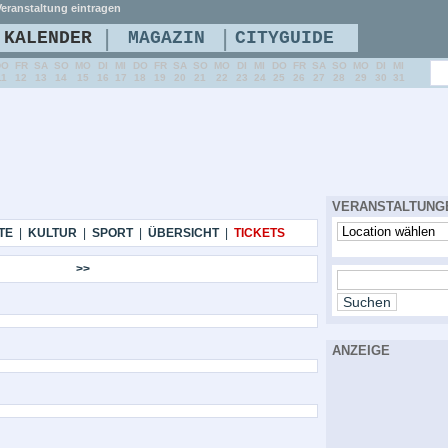
eranstaltung eintragen
|
|
KALENDER
MAGAZIN
CITYGUIDE
DO
FR
SA
SO
MO
DI
MI
DO
FR
SA
SO
MO
DI
MI
DO
FR
SA
SO
MO
DI
MI
11
12
13
14
15
16
17
18
19
20
21
22
23
24
25
26
27
28
29
30
31
VERANSTALTUNG
TE
|
KULTUR
|
SPORT
|
ÜBERSICHT
|
TICKETS
>>
ANZEIGE