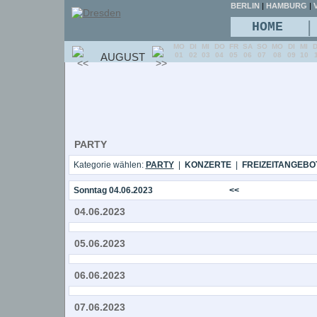
BERLIN
|
HAMBURG
|
V
|
HOME
MO
DI
MI
DO
FR
SA
SO
MO
DI
MI
AUGUST
01
02
03
04
05
06
07
08
09
10
PARTY
Kategorie wählen:
PARTY
|
KONZERTE
|
FREIZEITANGEBO
Sonntag 04.06.2023
<<
04.06.2023
05.06.2023
06.06.2023
07.06.2023