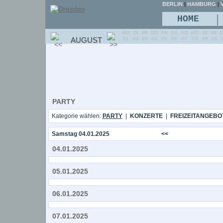
BERLIN
|
HAMBURG
|
V
|
HOME
MO
DI
MI
DO
FR
SA
SO
MO
DI
MI
AUGUST
01
02
03
04
05
06
07
08
09
10
PARTY
Kategorie wählen:
PARTY
|
KONZERTE
|
FREIZEITANGEBO
Samstag 04.01.2025
<<
04.01.2025
05.01.2025
06.01.2025
07.01.2025