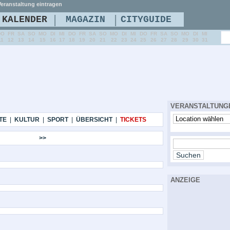
eranstaltung eintragen
|
|
KALENDER
MAGAZIN
CITYGUIDE
DO
FR
SA
SO
MO
DI
MI
DO
FR
SA
SO
MO
DI
MI
DO
FR
SA
SO
MO
DI
MI
11
12
13
14
15
16
17
18
19
20
21
22
23
24
25
26
27
28
29
30
31
VERANSTALTUNG
TE
|
KULTUR
|
SPORT
|
ÜBERSICHT
|
TICKETS
>>
ANZEIGE