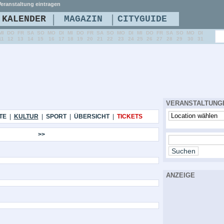
eranstaltung eintragen
|
|
KALENDER
MAGAZIN
CITYGUIDE
MI
DO
FR
SA
SO
MO
DI
MI
DO
FR
SA
SO
MO
DI
MI
DO
FR
SA
SO
MO
DI
11
12
13
14
15
16
17
18
19
20
21
22
23
24
25
26
27
28
29
30
31
VERANSTALTUNG
TE
|
KULTUR
|
SPORT
|
ÜBERSICHT
|
TICKETS
>>
ANZEIGE