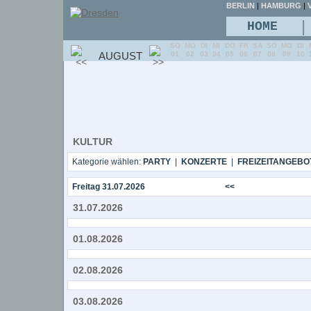
BERLIN
|
HAMBURG
|
V
|
HOME
SO
MO
DI
MI
DO
FR
SA
SO
MO
DI
AUGUST
01
02
03
04
05
06
07
08
09
10
KULTUR
Kategorie wählen:
PARTY
|
KONZERTE
|
FREIZEITANGEBO
Freitag 31.07.2026
<<
31.07.2026
01.08.2026
02.08.2026
03.08.2026