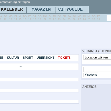
eranstaltung eintragen
|
|
KALENDER
MAGAZIN
CITYGUIDE
SA
SO
MO
DI
MI
DO
FR
SA
SO
MO
DI
MI
DO
FR
SA
SO
MO
DI
MI
DO
FR
11
12
13
14
15
16
17
18
19
20
21
22
23
24
25
26
27
28
29
30
31
VERANSTALTUNG
TE
|
KULTUR
|
SPORT
|
ÜBERSICHT
|
TICKETS
>>
ANZEIGE