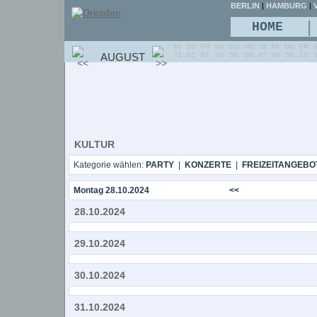
BERLIN
|
HAMBURG
|
V
|
HOME
MI
DO
FR
SA
SO
MO
DI
MI
DO
FR
AUGUST
01
02
03
04
05
06
07
08
09
10
KULTUR
Kategorie wählen:
PARTY
|
KONZERTE
|
FREIZEITANGEBO
Montag 28.10.2024
<<
28.10.2024
29.10.2024
30.10.2024
31.10.2024