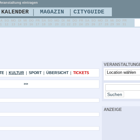
eranstaltung eintragen
|
|
KALENDER
MAGAZIN
CITYGUIDE
SA
SO
MO
DI
MI
DO
FR
SA
SO
MO
DI
MI
DO
FR
SA
SO
MO
DI
MI
DO
FR
11
12
13
14
15
16
17
18
19
20
21
22
23
24
25
26
27
28
29
30
31
VERANSTALTUNG
TE
|
KULTUR
|
SPORT
|
ÜBERSICHT
|
TICKETS
>>
ANZEIGE