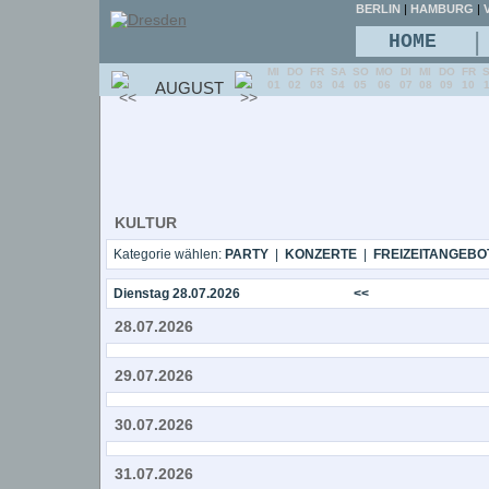
BERLIN
|
HAMBURG
|
V
|
HOME
MI
DO
FR
SA
SO
MO
DI
MI
DO
FR
AUGUST
01
02
03
04
05
06
07
08
09
10
KULTUR
Kategorie wählen:
PARTY
|
KONZERTE
|
FREIZEITANGEBO
Dienstag 28.07.2026
<<
28.07.2026
29.07.2026
30.07.2026
31.07.2026