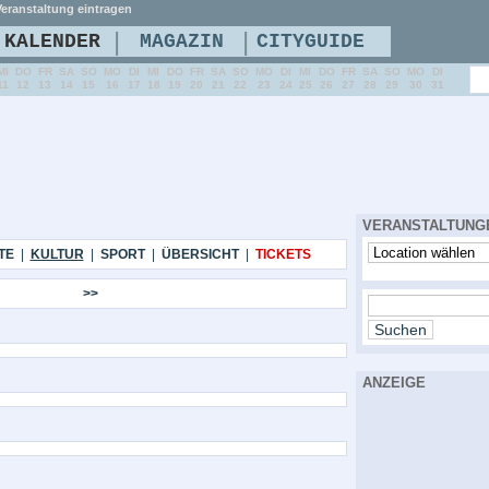
eranstaltung eintragen
|
|
KALENDER
MAGAZIN
CITYGUIDE
MI
DO
FR
SA
SO
MO
DI
MI
DO
FR
SA
SO
MO
DI
MI
DO
FR
SA
SO
MO
DI
11
12
13
14
15
16
17
18
19
20
21
22
23
24
25
26
27
28
29
30
31
VERANSTALTUNG
TE
|
KULTUR
|
SPORT
|
ÜBERSICHT
|
TICKETS
>>
ANZEIGE