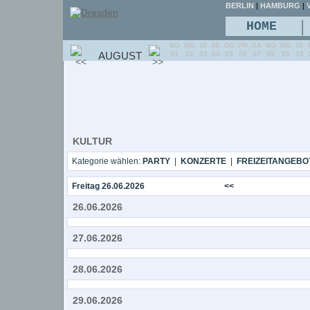
BERLIN
|
HAMBURG
|
V
|
HOME
SO
MO
DI
MI
DO
FR
SA
SO
MO
DI
AUGUST
01
02
03
04
05
06
07
08
09
10
KULTUR
Kategorie wählen:
PARTY
|
KONZERTE
|
FREIZEITANGEBO
Freitag 26.06.2026
<<
26.06.2026
27.06.2026
28.06.2026
29.06.2026