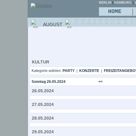
BERLIN
|
HAMBURG
|
V
|
HOME
SO
MO
DI
MI
DO
FR
SA
SO
MO
DI
AUGUST
01
02
03
04
05
06
07
08
09
10
KULTUR
Kategorie wählen:
PARTY
|
KONZERTE
|
FREIZEITANGEBO
Sonntag 26.05.2024
<<
26.05.2024
27.05.2024
28.05.2024
29.05.2024