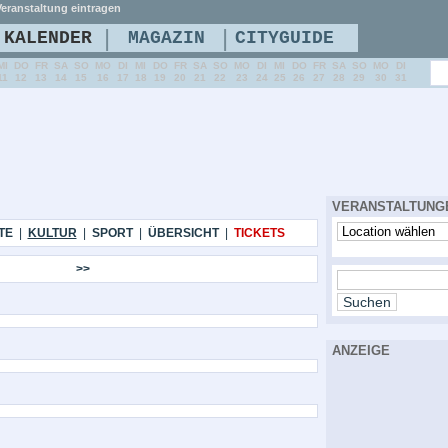
eranstaltung eintragen
|
|
KALENDER
MAGAZIN
CITYGUIDE
MI
DO
FR
SA
SO
MO
DI
MI
DO
FR
SA
SO
MO
DI
MI
DO
FR
SA
SO
MO
DI
11
12
13
14
15
16
17
18
19
20
21
22
23
24
25
26
27
28
29
30
31
VERANSTALTUNG
TE
|
KULTUR
|
SPORT
|
ÜBERSICHT
|
TICKETS
>>
ANZEIGE