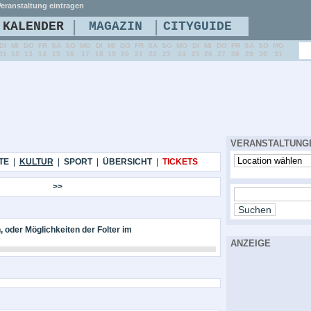
eranstaltung eintragen
|
|
KALENDER
MAGAZIN
CITYGUIDE
DI
MI
DO
FR
SA
SO
MO
DI
MI
DO
FR
SA
SO
MO
DI
MI
DO
FR
SA
SO
MO
11
12
13
14
15
16
17
18
19
20
21
22
23
24
25
26
27
28
29
30
31
VERANSTALTUNG
TE
|
KULTUR
|
SPORT
|
ÜBERSICHT
|
TICKETS
>>
 oder Möglichkeiten der Folter im
ANZEIGE