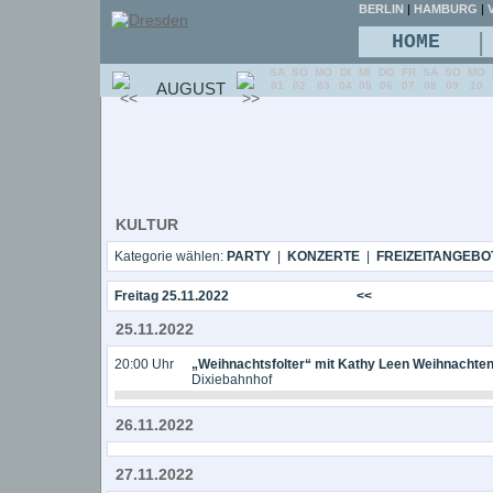
BERLIN
|
HAMBURG
|
V
|
HOME
SA
SO
MO
DI
MI
DO
FR
SA
SO
MO
AUGUST
01
02
03
04
05
06
07
08
09
10
KULTUR
Kategorie wählen:
PARTY
|
KONZERTE
|
FREIZEITANGEBO
Freitag 25.11.2022
<<
25.11.2022
20:00 Uhr
„Weihnachtsfolter“ mit Kathy Leen Weihnachten,
Dixiebahnhof
26.11.2022
27.11.2022