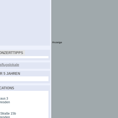
Anzeige
ONZERTTIPPS
R 5 JAHREN
CATIONS
aus 3
Dresden
 Straße 15b
Dresden