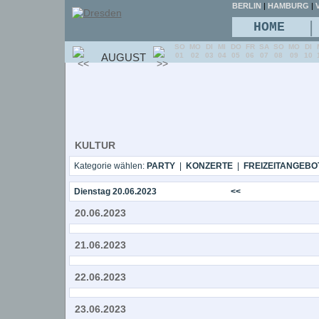
BERLIN
|
HAMBURG
|
V
|
HOME
SO
MO
DI
MI
DO
FR
SA
SO
MO
DI
AUGUST
01
02
03
04
05
06
07
08
09
10
KULTUR
Kategorie wählen:
PARTY
|
KONZERTE
|
FREIZEITANGEBO
Dienstag 20.06.2023
<<
20.06.2023
21.06.2023
22.06.2023
23.06.2023