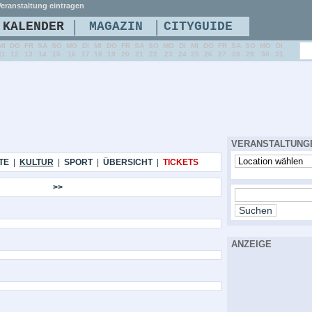
eranstaltung eintragen
|
|
KALENDER
MAGAZIN
CITYGUIDE
MI
DO
FR
SA
SO
MO
DI
MI
DO
FR
SA
SO
MO
DI
MI
DO
FR
SA
SO
MO
DI
11
12
13
14
15
16
17
18
19
20
21
22
23
24
25
26
27
28
29
30
31
VERANSTALTUNG
TE
|
KULTUR
|
SPORT
|
ÜBERSICHT
|
TICKETS
>>
ANZEIGE