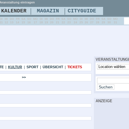
eranstaltung eintragen
|
|
KALENDER
MAGAZIN
CITYGUIDE
DI
MI
DO
FR
SA
SO
MO
DI
MI
DO
FR
SA
SO
MO
DI
MI
DO
FR
SA
SO
MO
11
12
13
14
15
16
17
18
19
20
21
22
23
24
25
26
27
28
29
30
31
VERANSTALTUNG
TE
|
KULTUR
|
SPORT
|
ÜBERSICHT
|
TICKETS
>>
ANZEIGE