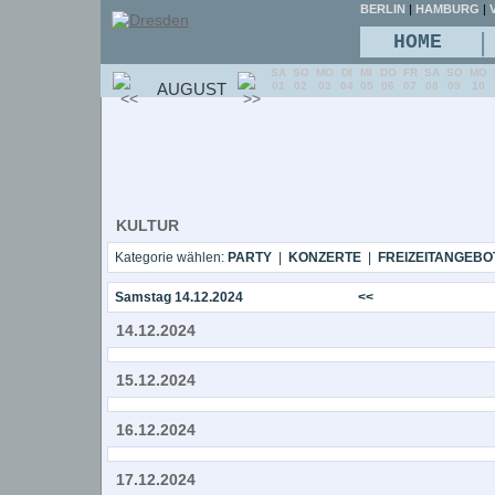
BERLIN
|
HAMBURG
|
V
|
HOME
SA
SO
MO
DI
MI
DO
FR
SA
SO
MO
AUGUST
01
02
03
04
05
06
07
08
09
10
KULTUR
Kategorie wählen:
PARTY
|
KONZERTE
|
FREIZEITANGEBO
Samstag 14.12.2024
<<
14.12.2024
15.12.2024
16.12.2024
17.12.2024