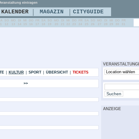
eranstaltung eintragen
|
|
KALENDER
MAGAZIN
CITYGUIDE
SA
SO
MO
DI
MI
DO
FR
SA
SO
MO
DI
MI
DO
FR
SA
SO
MO
DI
MI
DO
FR
11
12
13
14
15
16
17
18
19
20
21
22
23
24
25
26
27
28
29
30
31
VERANSTALTUNG
TE
|
KULTUR
|
SPORT
|
ÜBERSICHT
|
TICKETS
>>
ANZEIGE