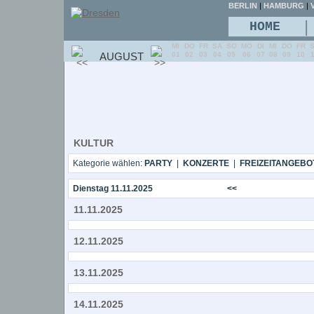
BERLIN
|
HAMBURG
|
V
|
HOME
MI
DO
FR
SA
SO
MO
DI
MI
DO
FR
AUGUST
01
02
03
04
05
06
07
08
09
10
KULTUR
Kategorie wählen:
PARTY
|
KONZERTE
|
FREIZEITANGEBO
Dienstag 11.11.2025
<<
11.11.2025
12.11.2025
13.11.2025
14.11.2025