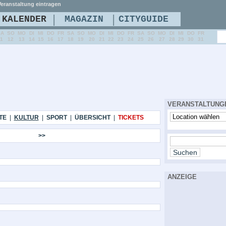
eranstaltung eintragen
|
|
KALENDER
MAGAZIN
CITYGUIDE
SA
SO
MO
DI
MI
DO
FR
SA
SO
MO
DI
MI
DO
FR
SA
SO
MO
DI
MI
DO
FR
11
12
13
14
15
16
17
18
19
20
21
22
23
24
25
26
27
28
29
30
31
VERANSTALTUNG
TE
|
KULTUR
|
SPORT
|
ÜBERSICHT
|
TICKETS
>>
ANZEIGE