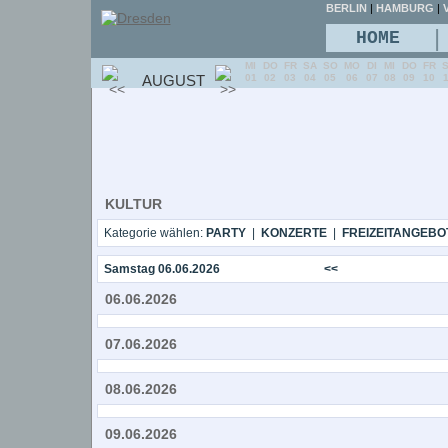
BERLIN
|
HAMBURG
|
V
|
HOME
MI
DO
FR
SA
SO
MO
DI
MI
DO
FR
AUGUST
01
02
03
04
05
06
07
08
09
10
KULTUR
Kategorie wählen:
PARTY
|
KONZERTE
|
FREIZEITANGEBO
Samstag 06.06.2026
<<
06.06.2026
07.06.2026
08.06.2026
09.06.2026