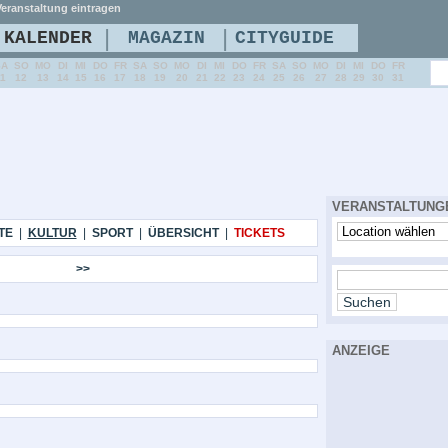
eranstaltung eintragen
|
|
KALENDER
MAGAZIN
CITYGUIDE
SA
SO
MO
DI
MI
DO
FR
SA
SO
MO
DI
MI
DO
FR
SA
SO
MO
DI
MI
DO
FR
11
12
13
14
15
16
17
18
19
20
21
22
23
24
25
26
27
28
29
30
31
VERANSTALTUNG
TE
|
KULTUR
|
SPORT
|
ÜBERSICHT
|
TICKETS
>>
ANZEIGE