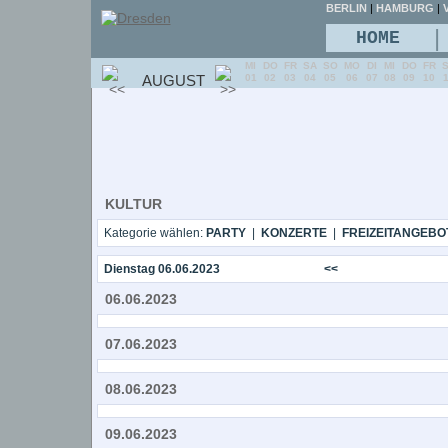
BERLIN
|
HAMBURG
|
V
|
HOME
MI
DO
FR
SA
SO
MO
DI
MI
DO
FR
AUGUST
01
02
03
04
05
06
07
08
09
10
KULTUR
Kategorie wählen:
PARTY
|
KONZERTE
|
FREIZEITANGEBO
Dienstag 06.06.2023
<<
06.06.2023
07.06.2023
08.06.2023
09.06.2023