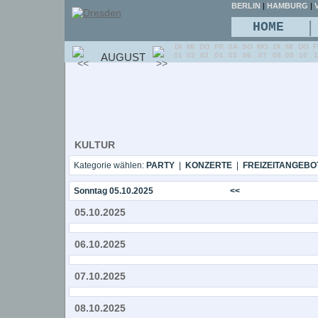
BERLIN
|
HAMBURG
|
V
|
HOME
DI
MI
DO
FR
SA
SO
MO
DI
MI
DO
F
AUGUST
01
02
03
04
05
06
07
08
09
10
1
KULTUR
Kategorie wählen:
PARTY
|
KONZERTE
|
FREIZEITANGEBO
Sonntag 05.10.2025
<<
05.10.2025
06.10.2025
07.10.2025
08.10.2025