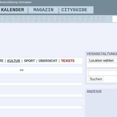
eranstaltung eintragen
|
|
KALENDER
MAGAZIN
CITYGUIDE
R
SA
SO
MO
DI
MI
DO
FR
SA
SO
MO
DI
MI
DO
FR
SA
SO
MO
DI
MI
DO
1
12
13
14
15
16
17
18
19
20
21
22
23
24
25
26
27
28
29
30
31
VERANSTALTUNG
TE
|
KULTUR
|
SPORT
|
ÜBERSICHT
|
TICKETS
>>
ANZEIGE