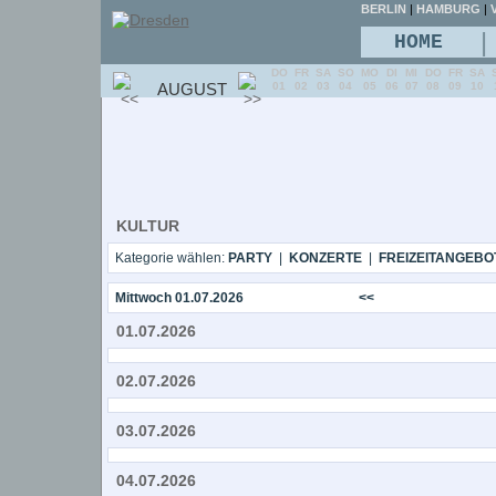
BERLIN
|
HAMBURG
|
V
|
HOME
DO
FR
SA
SO
MO
DI
MI
DO
FR
SA
AUGUST
01
02
03
04
05
06
07
08
09
10
KULTUR
Kategorie wählen:
PARTY
|
KONZERTE
|
FREIZEITANGEBO
Mittwoch 01.07.2026
<<
01.07.2026
02.07.2026
03.07.2026
04.07.2026