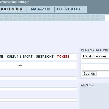
eranstaltung eintragen
|
|
KALENDER
MAGAZIN
CITYGUIDE
SO
MO
DI
MI
DO
FR
SA
SO
MO
DI
MI
DO
FR
SA
SO
MO
DI
MI
DO
FR
SA
11
12
13
14
15
16
17
18
19
20
21
22
23
24
25
26
27
28
29
30
31
VERANSTALTUNG
TE
|
KULTUR
|
SPORT
|
ÜBERSICHT
|
TICKETS
>>
ANZEIGE