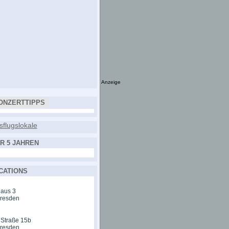
Anzeige
ONZERTTIPPS
R 5 JAHREN
CATIONS
aus 3
Dresden
 Straße 15b
Dresden