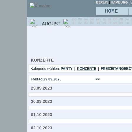
BERLIN
|
HAMBURG
|
V
|
HOME
DO
FR
SA
SO
MO
DI
MI
DO
FR
SA
AUGUST
01
02
03
04
05
06
07
08
09
10
KONZERTE
Kategorie wählen:
PARTY
|
KONZERTE
|
FREIZEITANGEBO
Freitag 29.09.2023
<<
29.09.2023
30.09.2023
01.10.2023
02.10.2023