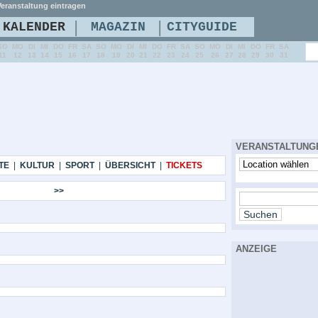
eranstaltung eintragen
|
|
KALENDER
MAGAZIN
CITYGUIDE
SO
MO
DI
MI
DO
FR
SA
SO
MO
DI
MI
DO
FR
SA
SO
MO
DI
MI
DO
FR
SA
11
12
13
14
15
16
17
18
19
20
21
22
23
24
25
26
27
28
29
30
31
VERANSTALTUNG
TE
|
KULTUR
|
SPORT
|
ÜBERSICHT
|
TICKETS
>>
ANZEIGE