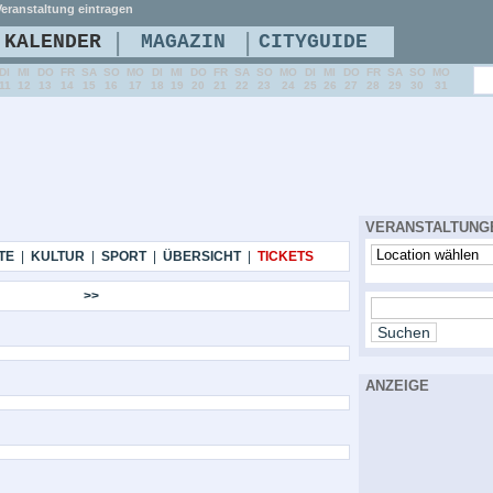
eranstaltung eintragen
|
|
KALENDER
MAGAZIN
CITYGUIDE
DI
MI
DO
FR
SA
SO
MO
DI
MI
DO
FR
SA
SO
MO
DI
MI
DO
FR
SA
SO
MO
11
12
13
14
15
16
17
18
19
20
21
22
23
24
25
26
27
28
29
30
31
VERANSTALTUNG
TE
|
KULTUR
|
SPORT
|
ÜBERSICHT
|
TICKETS
>>
ANZEIGE