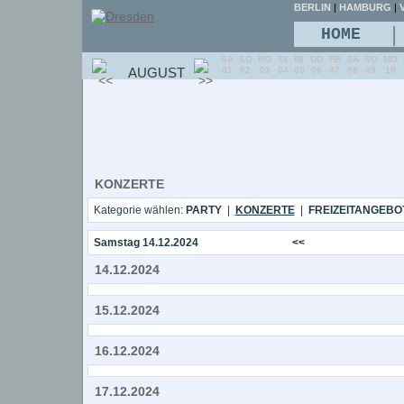
BERLIN
|
HAMBURG
|
V
|
HOME
SA
SO
MO
DI
MI
DO
FR
SA
SO
MO
AUGUST
01
02
03
04
05
06
07
08
09
10
KONZERTE
Kategorie wählen:
PARTY
|
KONZERTE
|
FREIZEITANGEBO
Samstag 14.12.2024
<<
14.12.2024
15.12.2024
16.12.2024
17.12.2024