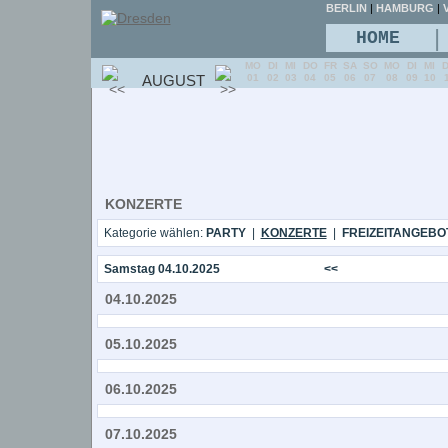
BERLIN
|
HAMBURG
|
V
|
HOME
MO
DI
MI
DO
FR
SA
SO
MO
DI
MI
AUGUST
01
02
03
04
05
06
07
08
09
10
KONZERTE
Kategorie wählen:
PARTY
|
KONZERTE
|
FREIZEITANGEBO
Samstag 04.10.2025
<<
04.10.2025
05.10.2025
06.10.2025
07.10.2025