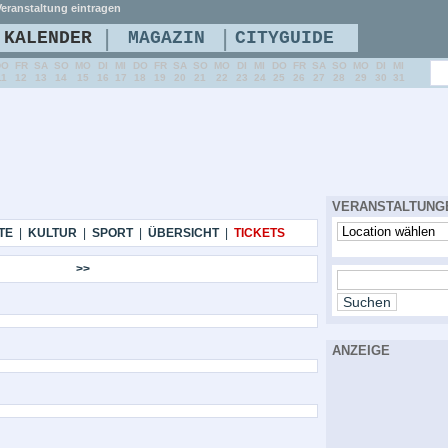
eranstaltung eintragen
|
|
KALENDER
MAGAZIN
CITYGUIDE
DO
FR
SA
SO
MO
DI
MI
DO
FR
SA
SO
MO
DI
MI
DO
FR
SA
SO
MO
DI
MI
11
12
13
14
15
16
17
18
19
20
21
22
23
24
25
26
27
28
29
30
31
VERANSTALTUNG
TE
|
KULTUR
|
SPORT
|
ÜBERSICHT
|
TICKETS
>>
ANZEIGE