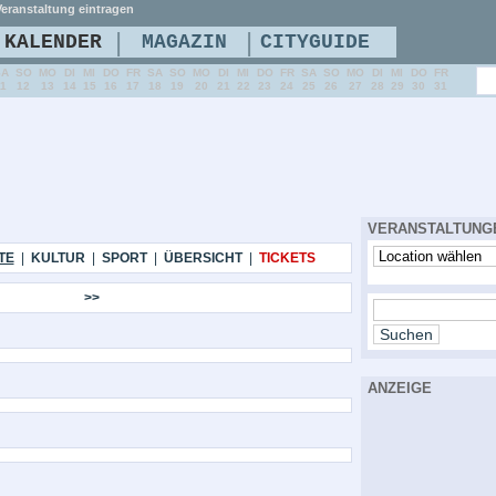
eranstaltung eintragen
|
|
KALENDER
MAGAZIN
CITYGUIDE
SA
SO
MO
DI
MI
DO
FR
SA
SO
MO
DI
MI
DO
FR
SA
SO
MO
DI
MI
DO
FR
11
12
13
14
15
16
17
18
19
20
21
22
23
24
25
26
27
28
29
30
31
VERANSTALTUNG
TE
|
KULTUR
|
SPORT
|
ÜBERSICHT
|
TICKETS
>>
ANZEIGE