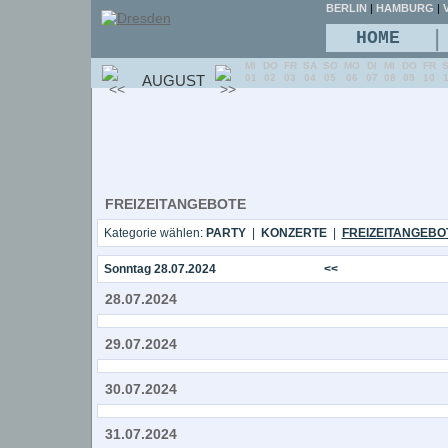
BERLIN
|
HAMBURG
|
V
|
HOME
MI
DO
FR
SA
SO
MO
DI
MI
DO
FR
AUGUST
01
02
03
04
05
06
07
08
09
10
FREIZEITANGEBOTE
Kategorie wählen:
PARTY
|
KONZERTE
|
FREIZEITANGEBO
Sonntag 28.07.2024
<<
28.07.2024
29.07.2024
30.07.2024
31.07.2024