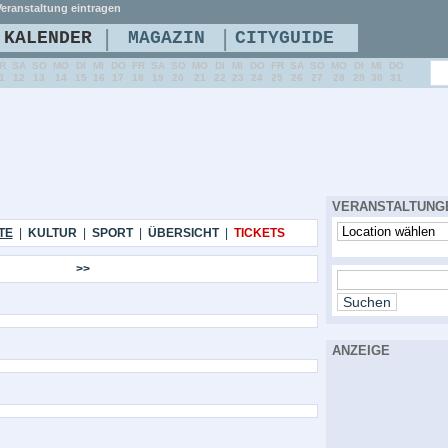
eranstaltung eintragen
|
|
KALENDER
MAGAZIN
CITYGUIDE
R
SA
SO
MO
DI
MI
DO
FR
SA
SO
MO
DI
MI
DO
FR
SA
SO
MO
DI
MI
DO
1
12
13
14
15
16
17
18
19
20
21
22
23
24
25
26
27
28
29
30
31
VERANSTALTUNG
TE
|
KULTUR
|
SPORT
|
ÜBERSICHT
|
TICKETS
>>
ANZEIGE