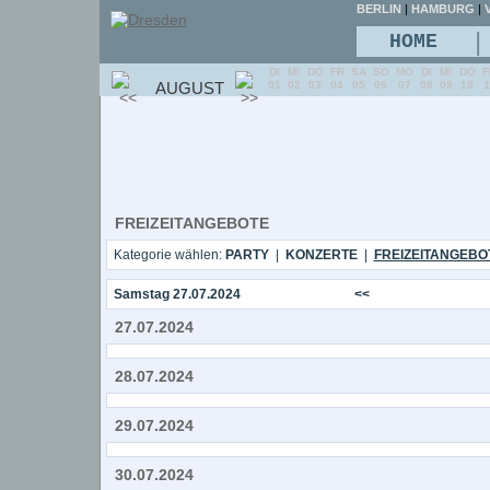
BERLIN
|
HAMBURG
|
V
|
HOME
DI
MI
DO
FR
SA
SO
MO
DI
MI
DO
F
AUGUST
01
02
03
04
05
06
07
08
09
10
1
FREIZEITANGEBOTE
Kategorie wählen:
PARTY
|
KONZERTE
|
FREIZEITANGEBO
Samstag 27.07.2024
<<
27.07.2024
28.07.2024
29.07.2024
30.07.2024