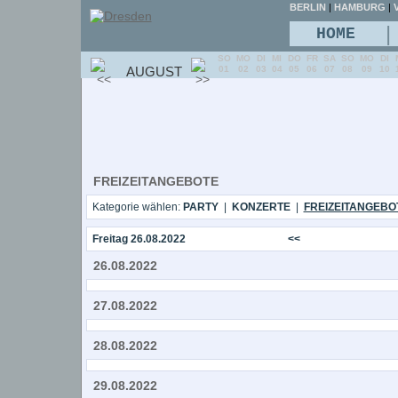
BERLIN
|
HAMBURG
|
V
|
HOME
SO
MO
DI
MI
DO
FR
SA
SO
MO
DI
AUGUST
01
02
03
04
05
06
07
08
09
10
FREIZEITANGEBOTE
Kategorie wählen:
PARTY
|
KONZERTE
|
FREIZEITANGEBO
Freitag 26.08.2022
<<
26.08.2022
27.08.2022
28.08.2022
29.08.2022