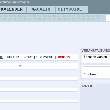
eranstaltung eintragen
|
|
KALENDER
MAGAZIN
CITYGUIDE
MI
DO
FR
SA
SO
MO
DI
MI
DO
FR
SA
SO
MO
DI
MI
DO
FR
SA
SO
MO
DI
11
12
13
14
15
16
17
18
19
20
21
22
23
24
25
26
27
28
29
30
31
VERANSTALTUNG
TE
|
KULTUR
|
SPORT
|
ÜBERSICHT
|
TICKETS
>>
ANZEIGE