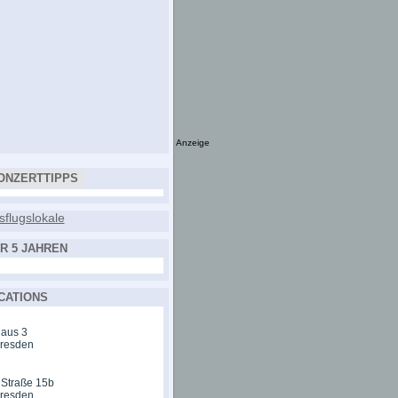
Anzeige
ONZERTTIPPS
R 5 JAHREN
CATIONS
aus 3
Dresden
 Straße 15b
Dresden