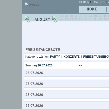
BERLIN
|
HAMBURG
|
V
|
HOME
SO
MO
DI
MI
DO
FR
SA
SO
MO
DI
AUGUST
01
02
03
04
05
06
07
08
09
10
FREIZEITANGEBOTE
Kategorie wählen:
PARTY
|
KONZERTE
|
FREIZEITANGEBO
Sonntag 26.07.2026
<<
26.07.2026
27.07.2026
28.07.2026
29.07.2026