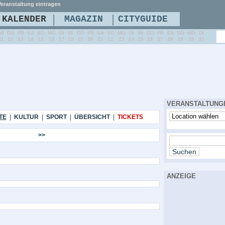
eranstaltung eintragen
|
|
KALENDER
MAGAZIN
CITYGUIDE
MI
DO
FR
SA
SO
MO
DI
MI
DO
FR
SA
SO
MO
DI
MI
DO
FR
SA
SO
MO
DI
11
12
13
14
15
16
17
18
19
20
21
22
23
24
25
26
27
28
29
30
31
VERANSTALTUNG
TE
|
KULTUR
|
SPORT
|
ÜBERSICHT
|
TICKETS
>>
ANZEIGE