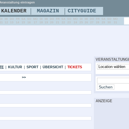
eranstaltung eintragen
|
|
KALENDER
MAGAZIN
CITYGUIDE
DI
MI
DO
FR
SA
SO
MO
DI
MI
DO
FR
SA
SO
MO
DI
MI
DO
FR
SA
SO
MO
11
12
13
14
15
16
17
18
19
20
21
22
23
24
25
26
27
28
29
30
31
VERANSTALTUNG
TE
|
KULTUR
|
SPORT
|
ÜBERSICHT
|
TICKETS
>>
ANZEIGE