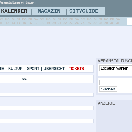
eranstaltung eintragen
|
|
KALENDER
MAGAZIN
CITYGUIDE
SO
MO
DI
MI
DO
FR
SA
SO
MO
DI
MI
DO
FR
SA
SO
MO
DI
MI
DO
FR
SA
11
12
13
14
15
16
17
18
19
20
21
22
23
24
25
26
27
28
29
30
31
VERANSTALTUNG
TE
|
KULTUR
|
SPORT
|
ÜBERSICHT
|
TICKETS
>>
ANZEIGE