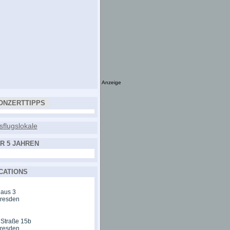
Anzeige
ONZERTTIPPS
R 5 JAHREN
CATIONS
aus 3
Dresden
 Straße 15b
Dresden