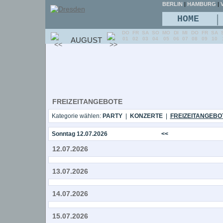
BERLIN
|
HAMBURG
|
V
|
HOME
DO
FR
SA
SO
MO
DI
MI
DO
FR
SA
AUGUST
01
02
03
04
05
06
07
08
09
10
FREIZEITANGEBOTE
Kategorie wählen:
PARTY
|
KONZERTE
|
FREIZEITANGEBO
Sonntag 12.07.2026
<<
12.07.2026
13.07.2026
14.07.2026
15.07.2026