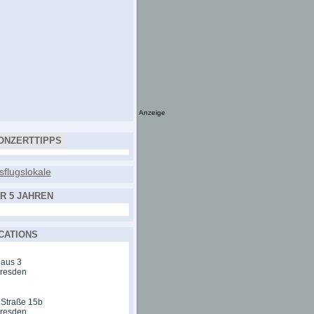
Anzeige
ONZERTTIPPS
R 5 JAHREN
CATIONS
aus 3
Dresden
 Straße 15b
Dresden