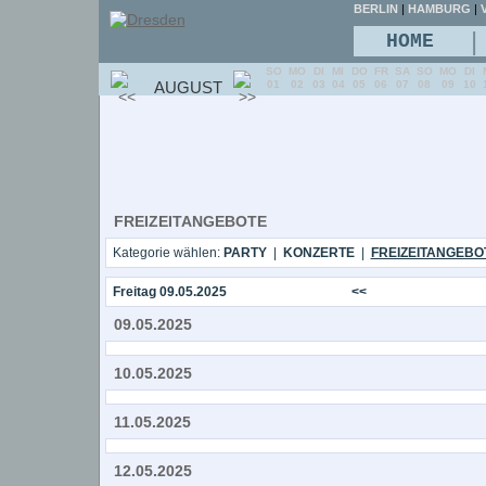
BERLIN
|
HAMBURG
|
V
|
HOME
SO
MO
DI
MI
DO
FR
SA
SO
MO
DI
AUGUST
01
02
03
04
05
06
07
08
09
10
FREIZEITANGEBOTE
Kategorie wählen:
PARTY
|
KONZERTE
|
FREIZEITANGEBO
Freitag 09.05.2025
<<
09.05.2025
10.05.2025
11.05.2025
12.05.2025