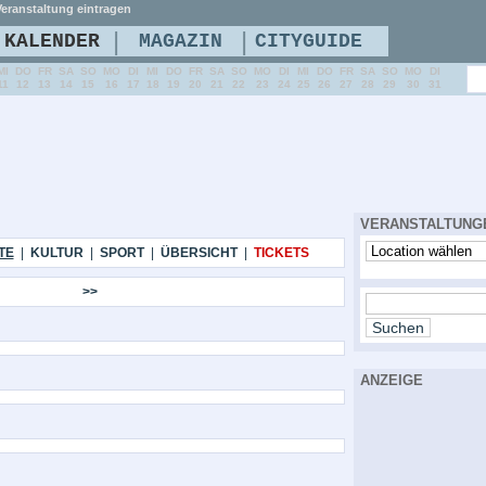
eranstaltung eintragen
|
|
KALENDER
MAGAZIN
CITYGUIDE
MI
DO
FR
SA
SO
MO
DI
MI
DO
FR
SA
SO
MO
DI
MI
DO
FR
SA
SO
MO
DI
11
12
13
14
15
16
17
18
19
20
21
22
23
24
25
26
27
28
29
30
31
VERANSTALTUNG
TE
|
KULTUR
|
SPORT
|
ÜBERSICHT
|
TICKETS
>>
ANZEIGE