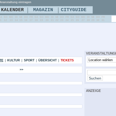
eranstaltung eintragen
|
|
KALENDER
MAGAZIN
CITYGUIDE
SA
SO
MO
DI
MI
DO
FR
SA
SO
MO
DI
MI
DO
FR
SA
SO
MO
DI
MI
DO
FR
11
12
13
14
15
16
17
18
19
20
21
22
23
24
25
26
27
28
29
30
31
VERANSTALTUNG
TE
|
KULTUR
|
SPORT
|
ÜBERSICHT
|
TICKETS
>>
ANZEIGE