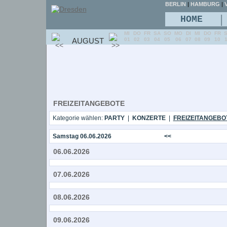
BERLIN
|
HAMBURG
|
V
|
HOME
MI
DO
FR
SA
SO
MO
DI
MI
DO
FR
AUGUST
01
02
03
04
05
06
07
08
09
10
FREIZEITANGEBOTE
Kategorie wählen:
PARTY
|
KONZERTE
|
FREIZEITANGEBO
Samstag 06.06.2026
<<
06.06.2026
07.06.2026
08.06.2026
09.06.2026