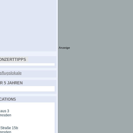
Anzeige
ONZERTTIPPS
R 5 JAHREN
CATIONS
aus 3
Dresden
 Straße 15b
Dresden