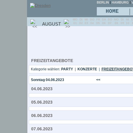
BERLIN
|
HAMBURG
|
V
|
HOME
MO
DI
MI
DO
FR
SA
SO
MO
DI
MI
AUGUST
01
02
03
04
05
06
07
08
09
10
FREIZEITANGEBOTE
Kategorie wählen:
PARTY
|
KONZERTE
|
FREIZEITANGEBO
Sonntag 04.06.2023
<<
04.06.2023
05.06.2023
06.06.2023
07.06.2023