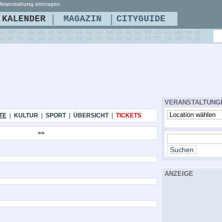
eranstaltung eintragen
|
|
KALENDER
MAGAZIN
CITYGUIDE
DO
FR
SA
SO
MO
DI
MI
DO
FR
SA
SO
MO
DI
MI
DO
FR
SA
SO
MO
DI
MI
11
12
13
14
15
16
17
18
19
20
21
22
23
24
25
26
27
28
29
30
31
VERANSTALTUNG
TE
|
KULTUR
|
SPORT
|
ÜBERSICHT
|
TICKETS
>>
ANZEIGE