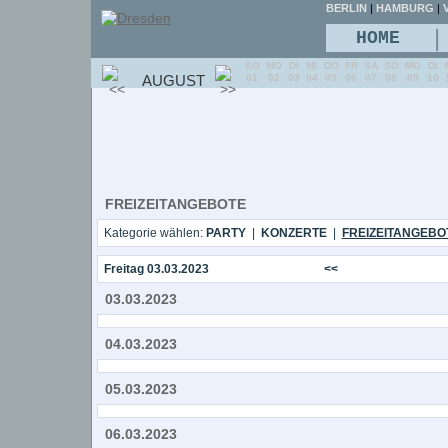
BERLIN
|
HAMBURG
|
V
|
HOME
SO
MO
DI
MI
DO
FR
SA
SO
MO
DI
AUGUST
01
02
03
04
05
06
07
08
09
10
FREIZEITANGEBOTE
Kategorie wählen:
PARTY
|
KONZERTE
|
FREIZEITANGEBO
Freitag 03.03.2023
<<
03.03.2023
04.03.2023
05.03.2023
06.03.2023