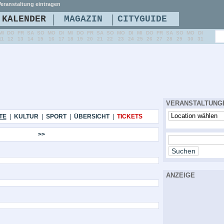
eranstaltung eintragen
|
|
KALENDER
MAGAZIN
CITYGUIDE
MI
DO
FR
SA
SO
MO
DI
MI
DO
FR
SA
SO
MO
DI
MI
DO
FR
SA
SO
MO
DI
11
12
13
14
15
16
17
18
19
20
21
22
23
24
25
26
27
28
29
30
31
VERANSTALTUNG
TE
|
KULTUR
|
SPORT
|
ÜBERSICHT
|
TICKETS
>>
ANZEIGE