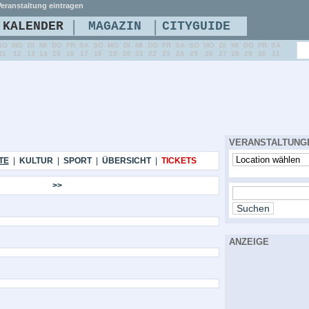
eranstaltung eintragen
|
|
KALENDER
MAGAZIN
CITYGUIDE
SO
MO
DI
MI
DO
FR
SA
SO
MO
DI
MI
DO
FR
SA
SO
MO
DI
MI
DO
FR
SA
11
12
13
14
15
16
17
18
19
20
21
22
23
24
25
26
27
28
29
30
31
VERANSTALTUNG
TE
|
KULTUR
|
SPORT
|
ÜBERSICHT
|
TICKETS
>>
ANZEIGE