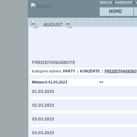
BERLIN
|
HAMBURG
|
V
|
HOME
DO
FR
SA
SO
MO
DI
MI
DO
FR
SA
AUGUST
01
02
03
04
05
06
07
08
09
10
FREIZEITANGEBOTE
Kategorie wählen:
PARTY
|
KONZERTE
|
FREIZEITANGEBO
Mittwoch 01.03.2023
<<
01.03.2023
02.03.2023
03.03.2023
04.03.2023