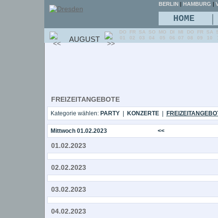
BERLIN
|
HAMBURG
|
V
|
HOME
DO
FR
SA
SO
MO
DI
MI
DO
FR
SA
AUGUST
01
02
03
04
05
06
07
08
09
10
FREIZEITANGEBOTE
Kategorie wählen:
PARTY
|
KONZERTE
|
FREIZEITANGEBO
Mittwoch 01.02.2023
<<
01.02.2023
02.02.2023
03.02.2023
04.02.2023