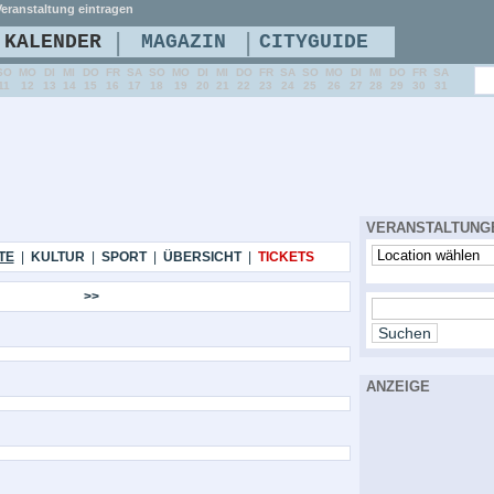
eranstaltung eintragen
|
|
KALENDER
MAGAZIN
CITYGUIDE
SO
MO
DI
MI
DO
FR
SA
SO
MO
DI
MI
DO
FR
SA
SO
MO
DI
MI
DO
FR
SA
11
12
13
14
15
16
17
18
19
20
21
22
23
24
25
26
27
28
29
30
31
VERANSTALTUNG
TE
|
KULTUR
|
SPORT
|
ÜBERSICHT
|
TICKETS
>>
ANZEIGE