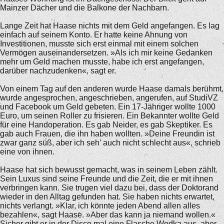
Mainzer Dächer und die Balkone der Nachbarn.
Lange Zeit hat Haase nichts mit dem Geld angefangen. Es lag
einfach auf seinem Konto. Er hatte keine Ahnung von
Investitionen, musste sich erst einmal mit einem solchen
Vermögen auseinandersetzen. »Als ich mir keine Gedanken
mehr um Geld machen musste, habe ich erst angefangen,
darüber nachzudenken«, sagt er.
Von einem Tag auf den anderen wurde Haase damals berühmt,
wurde angesprochen, angeschrieben, angerufen, auf StudiVZ
und Facebook um Geld gebeten. Ein 17-Jähriger wollte 1000
Euro, um seinen Roller zu frisieren. Ein Bekannter wollte Geld
für eine Handoperation. Es gab Neider, es gab Skeptiker. Es
gab auch Frauen, die ihn haben wollten. »Deine Freundin ist
zwar ganz süß, aber ich seh’ auch nicht schlecht aus«, schrieb
eine von ihnen.
Haase hat sich bewusst gemacht, was in seinem Leben zählt.
Sein Luxus sind seine Freunde und die Zeit, die er mit ihnen
verbringen kann. Sie trugen viel dazu bei, dass der Doktorand
wieder in den Alltag gefunden hat. Sie haben nichts erwartet,
nichts verlangt. »Klar, ich könnte jeden Abend allen alles
bezahlen«, sagt Haase. »Aber das kann ja niemand wollen.«
Sicher gibt er in der Disco mal eine Flasche Wodka aus, aber