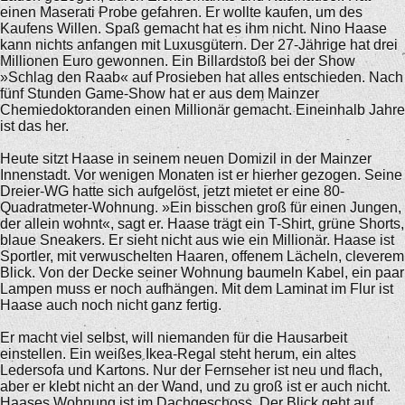
einen Maserati Probe gefahren. Er wollte kaufen, um des
Kaufens Willen. Spaß gemacht hat es ihm nicht. Nino Haase
kann nichts anfangen mit Luxusgütern. Der 27-Jährige hat drei
Millionen Euro gewonnen. Ein Billardstoß bei der Show
»Schlag den Raab« auf Prosieben hat alles entschieden. Nach
fünf Stunden Game-Show hat er aus dem Mainzer
Chemiedoktoranden einen Millionär gemacht. Eineinhalb Jahre
ist das her.
Heute sitzt Haase in seinem neuen Domizil in der Mainzer
Innenstadt. Vor wenigen Monaten ist er hierher gezogen. Seine
Dreier-WG hatte sich aufgelöst, jetzt mietet er eine 80-
Quadratmeter-Wohnung. »Ein bisschen groß für einen Jungen,
der allein wohnt«, sagt er. Haase trägt ein T-Shirt, grüne Shorts,
blaue Sneakers. Er sieht nicht aus wie ein Millionär. Haase ist
Sportler, mit verwuschelten Haaren, offenem Lächeln, cleverem
Blick. Von der Decke seiner Wohnung baumeln Kabel, ein paar
Lampen muss er noch aufhängen. Mit dem Laminat im Flur ist
Haase auch noch nicht ganz fertig.
Er macht viel selbst, will niemanden für die Hausarbeit
einstellen. Ein weißes Ikea-Regal steht herum, ein altes
Ledersofa und Kartons. Nur der Fernseher ist neu und flach,
aber er klebt nicht an der Wand, und zu groß ist er auch nicht.
Haases Wohnung ist im Dachgeschoss. Der Blick geht auf