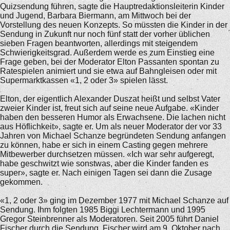
Quizsendung führen, sagte die Hauptredaktionsleiterin Kinder
und Jugend, Barbara Biermann, am Mittwoch bei der
Vorstellung des neuen Konzepts. So müssten die Kinder in der
Sendung in Zukunft nur noch fünf statt der vorher üblichen
sieben Fragen beantworten, allerdings mit steigendem
Schwierigkeitsgrad. Außerdem werde es zum Einstieg eine
Frage geben, bei der Moderator Elton Passanten spontan zu
Ratespielen animiert und sie etwa auf Bahngleisen oder mit
Supermarktkassen «1, 2 oder 3» spielen lässt.
Elton, der eigentlich Alexander Duszat heißt und selbst Vater
zweier Kinder ist, freut sich auf seine neue Aufgabe. «Kinder
haben den besseren Humor als Erwachsene. Die lachen nicht
aus Höflichkeit», sagte er. Um als neuer Moderator der vor 33
Jahren von Michael Schanze begründeten Sendung anfangen
zu können, habe er sich in einem Casting gegen mehrere
Mitbewerber durchsetzen müssen. «Ich war sehr aufgeregt,
habe geschwitzt wie sonstwas, aber die Kinder fanden es
super», sagte er. Nach einigen Tagen sei dann die Zusage
gekommen.
«1, 2 oder 3» ging im Dezember 1977 mit Michael Schanze auf
Sendung. Ihm folgten 1985 Biggi Lechtermann und 1995
Gregor Steinbrenner als Moderatoren. Seit 2005 führt Daniel
Fischer durch die Sendung. Fischer wird am 9. Oktober nach