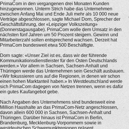
PrimaCom in den vergangenen drei Monaten Kunden
hinzugewonnen. Unterm Strich habe das Unternehmen
zwischen Anfang Mai und Ende Juli mehr als 10 000 neue
Verträge abgeschlossen, sagte Michael Dorn, Sprecher der
Geschäftsführung, der «Leipziger Volkszeitung»
(Donnerstagausgabe). PrimaCom wolle dem Umsatz in den
nächsten fünf Jahren um 50 Prozent steigern. Gewinn und
Mitarbeiterzahl sollen entsprechend wachsen. Derzeit hat
PrimaCom bundesweit etwa 500 Beschäftigte.
Dorn sagte: «Unser Ziel ist es, dass wir der führende
Kommunikationsdienstleister für den Osten Deutschlands
werden.» Vor allem in Sachsen, Sachsen-Anhalt und
Thüringen werde das Unternehmen sein Geschäft ausbauen.
«Wir fokussieren uns auf die Regionen, in denen wir schon
einen hohen Marktanteil haben.» In Westdeutschland werde
sich PrimaCom dagegen von Netzen trennen, wenn es dafür
ein gutes Kaufangebot gebe.
Nach Angaben des Unternehmens sind bundesweit eine
Million Haushalte an das PrimaCom-Netz angeschlossen,
davon allein 600 000 in Sachsen, Sachsen-Anhalt und
Thüringen. Darüber hinaus ist PrimaCom in Berlin,
Brandenburg, Mecklenburg-Vorpommern sowie in
westdeutschen Schwerpunktregionen präsent.