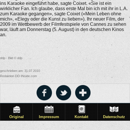
ins Karaoke eingeführt habe, sagte Coixet. «Sie ist ein
wirklicher Fan. Ich glaube, dass erste Mal bin ich mit ihr in L.A.
zum Karaoke gegangen», sagte Coixet («Mein Leben ohne
mich», «Elegy oder die Kunst zu lieben»). Ihr neuer Film, der
2009 im Wettbewerb der Filmfestspiele von Cannes zu sehen
war, läuft am Donnerstag (5. August) in den deutschen Kinos
an.
ddp - Bild © ddp
geschrieben am: 31.07.2010
Redaktion DD-INside.com
Original
Impressum
Kontakt
Datenschutz