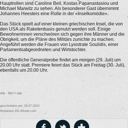
Hauptrollen sind Caroline Beil, Kostas Papanastasiou und
Michael Marwitz zu sehen. Als besonderer Gast übernimmt
Johannes Heesters eine Rolle in der «Inselkomödie».
Das Stück spielt auf einer kleinen griechischen Insel, die von
den USA als Raketenbasis genutzt werden soll. Einige
Bewohnerinnen verschwören sich gegen ihre Männer und die
Obrigkeit, um die Pläne des Militärs zunichte zu machen.
Angeführt werden die Frauen von Lysistrate Soulidis, einer
Parlamentsabgeordneten und Wirtstochter.
Die öffentliche Generalprobe findet am morgen (29. Juli) um
20.00 Uhr statt. Premiere feiert das Stück am Freitag (30. Juli),
ebenfalls um 20.00 Uhr.
ddp - Bild © ddp
geschrieben am: 28.07.2010
Redaktion DD-INside.com