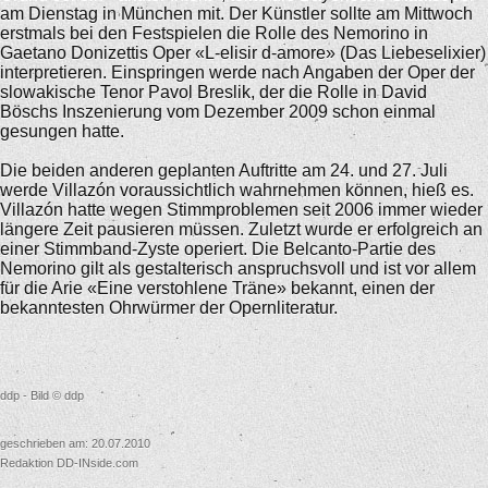
am Dienstag in München mit. Der Künstler sollte am Mittwoch
erstmals bei den Festspielen die Rolle des Nemorino in
Gaetano Donizettis Oper «L-elisir d-amore» (Das Liebeselixier)
interpretieren. Einspringen werde nach Angaben der Oper der
slowakische Tenor Pavol Breslik, der die Rolle in David
Böschs Inszenierung vom Dezember 2009 schon einmal
gesungen hatte.
Die beiden anderen geplanten Auftritte am 24. und 27. Juli
werde Villazón voraussichtlich wahrnehmen können, hieß es.
Villazón hatte wegen Stimmproblemen seit 2006 immer wieder
längere Zeit pausieren müssen. Zuletzt wurde er erfolgreich an
einer Stimmband-Zyste operiert. Die Belcanto-Partie des
Nemorino gilt als gestalterisch anspruchsvoll und ist vor allem
für die Arie «Eine verstohlene Träne» bekannt, einen der
bekanntesten Ohrwürmer der Opernliteratur.
ddp - Bild © ddp
geschrieben am: 20.07.2010
Redaktion DD-INside.com