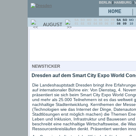
BERLIN
|
HAMBURG
|
V
|
HOME
SA
SO
MO
DI
MI
DO
FR
SA
SO
MO
AUGUST
01
02
03
04
05
06
07
08
09
10
NEWSTICKER
Dresden auf dem Smart City Expo World Con
Die Landeshauptstadt Dresden bringt ihre Erfahrunge
auf internationaler Bühne ein: Von Dienstag, 4. Nove
präsentiert sie sich beim Smart City Expo World Cong
und mehr als 25.000 Teilnehmern ist es das weltweit
nachhaltige Stadtentwicklung. Kernthemen der Messe
(Technologien wie das Internet der Dinge, Datenautomat
Stadtlösungen erst möglich machen) die Themen Energi
Leben und Inklusion, Infrastruktur und Bauwesen und
beschreibt eine nachhaltige Wirtschaftsweise, die Wass
Ressourcenkreisläufen denkt. Präsentiert werden inno