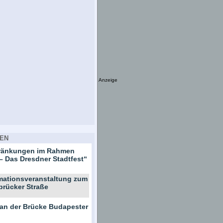
Anzeige
EN
hränkungen im Rahmen
– Das Dresdner Stadtfest“
rmationsveranstaltung zum
brücker Straße
 an der Brücke Budapester