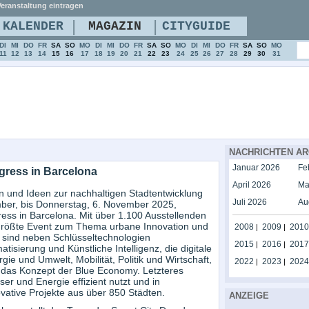
eranstaltung eintragen
|
|
KALENDER
MAGAZIN
CITYGUIDE
DI
MI
DO
FR
SA
SO
MO
DI
MI
DO
FR
SA
SO
MO
DI
MI
DO
FR
SA
SO
MO
11
12
13
14
15
16
17
18
19
20
21
22
23
24
25
26
27
28
29
30
31
NACHRICHTEN AR
Januar 2026
Fe
gress in Barcelona
April 2026
Ma
n und Ideen zur nachhaltigen Stadtentwicklung
Juli 2026
Au
mber, bis Donnerstag, 6. November 2025,
ress in Barcelona. Mit über 1.100 Ausstellenden
 größte Event zum Thema urbane Innovation und
2008
2009
2010
|
|
 sind neben Schlüsseltechnologien
2015
2016
2017
|
|
isierung und Künstliche Intelligenz, die digitale
e und Umwelt, Mobilität, Politik und Wirtschaft,
2022
2023
2024
|
|
 das Konzept der Blue Economy. Letzteres
er und Energie effizient nutzt und in
vative Projekte aus über 850 Städten.
ANZEIGE