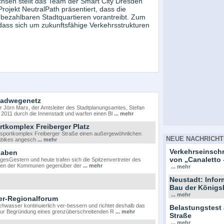
hsen stellt das Team der Smart City Dresden
rojekt NeutralPath präsentiert, dass die
 bezahlbaren Stadtquartieren vorantreibt. Zum
ass sich um zukunftsfähige Verkehrsstrukturen
Radwegenetz
 Jörn Marx, der Amtsleiter des Stadtplanungsamtes, Stefan
 2011 durch die Innenstadt und warfen einen Bl
... mehr
komplex Freiberger Platz
msportkomplex Freiberger Straße einen außergewöhnlichen
NEUE NACHRICHT
uabikes angesch
... mehr
Verkehrseinsc
haben
von „Canaletto 
esGestern und heute trafen sich die Spitzenvertreter des
ngen der Kommunen gegenüber der
... mehr
... mehr
Neustadt: Info
Bau der Königs
... mehr
er-Regionalforum
asser kontinuierlich ver-bessern und richtet deshalb das
Belastungstest
 zur Begründung eines grenzüberschreitenden R
... mehr
Straße
... mehr