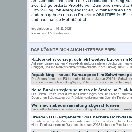
Am Gemeinschaftsstand der Wirtschaftsförderung Sac
zwei EU-geförderte Projekte vor. Zum einen wird das P
Entwicklung von energiepositiven, klimaneutralen und
anderen geht es um das Projekt MOBILITIES for EU, d
und nachhaltige Mobilität dreht.
geschrieben am: 03.11.2025
Redaktion DD-INside.com
DAS KÖNNTE DICH AUCH INTERESSIEREN
Radverkehrskonzept schließt weitere Lücken im 
Auf einer gemeinsamen Presse-Fahrradtour radelten Baubürgermeister
Szuggat, und die Radverkehrsverantwortliche, Nora Ludwig, am 8. Juli
Aquabiking - neues Kursangebot im Schwimmsport
Der Sportstätten- und Bäderbetrieb bietet ab Januar 2012 im Schwim
Fitnesskurs an: ?Aquabiking&quot;. ?Dafür wurden zunächst fünf Aq
Neue Bundesregierung muss die Städte im Blick 
OB Helma Orosz unterstützt die Forderungen des Deutschen Städtetag
Deutschen Städtetages zur Präsidiumssitzung, um über die Forderu
Weihnachtsbaumsammlung abgeschlossen
Die städtische Weihnachtsbaumsammlung ist abgeschlossen.
... mehr
Dresden ist Gastgeber für das nächste Hochwass
Dresden möchte die Zusammenarbeit mit Tschechien beim Thema Hochw
vierte Regionalforum im Rahmen eines seit 2013 laufenden Projektes